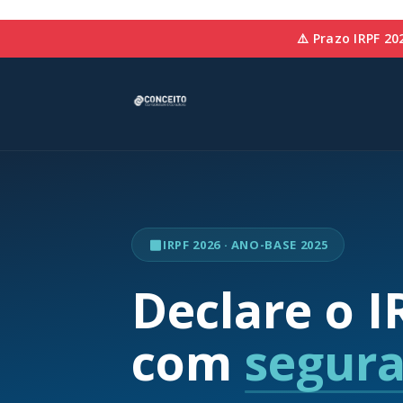
⚠️ Prazo IRPF 20
IRPF 2026 · ANO-BASE 2025
Declare o I
com
segura