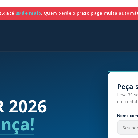
26: até
29 de maio
. Quem perde o prazo paga multa automáti
Peça 
Leva 30 s
R 2026
em contat
nça!
Nome com