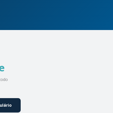
,
e
todo
ulário