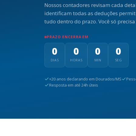
Nossos contadores revisam cada detal
identificam todas as deduções permit
tudo dentro do prazo. Você só precisa
PRAZO ENCERRA EM
0
0
0
0
DIAS
HORAS
MIN
SEG
+20 anos declarando em Dourados/MS
Pesso
Resposta em até 24h úteis