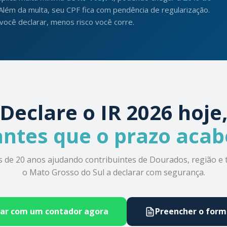
 Além da multa, seu CPF fica com pendência de regularização.
ocê declarar, menos risco você corre.
Declare o IR 2026 hoje
antes que o prazo acab
s de 20 anos ajudando contribuintes de Dourados, região e 
o Mato Grosso do Sul a declarar com segurança.
lar com um contador agora
Preencher o form