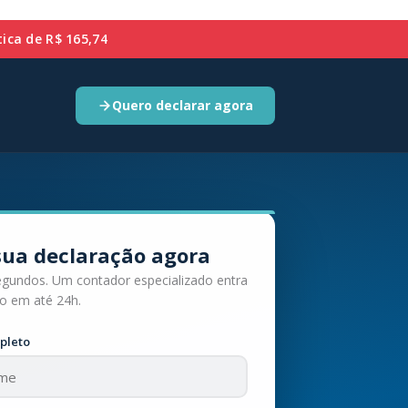
ca de R$ 165,74
Quero declarar agora
sua declaração agora
egundos. Um contador especializado entra
o em até 24h.
pleto