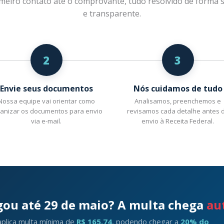
meiro contato até o comprovante, tudo resolvido de forma 
e transparente.
2
3
Envie seus documentos
Nós cuidamos de tudo
Nossa equipe vai orientar como
Analisamos, preenchemos e
anizar os documentos para envio
revisamos cada detalhe antes 
via e-mail.
envio à Receita Federal.
ou até 29 de maio? A multa chega
au
aplica multa mínima de
R$ 165,74
, podendo chegar a
20% do