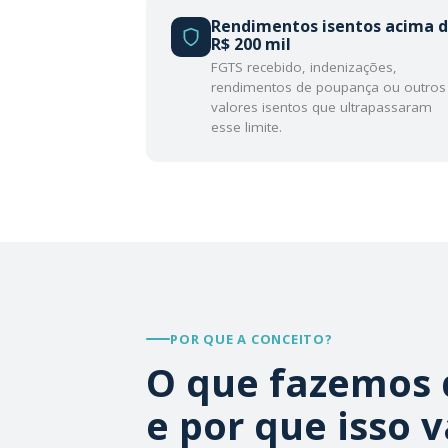
Rendimentos isentos acima 
R$ 200 mil
FGTS recebido, indenizações,
rendimentos de poupança ou outros
valores isentos que ultrapassaram
esse limite.
POR QUE A CONCEITO?
O que fazemos 
e por que isso v