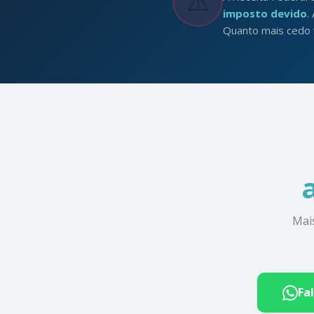
⚠️
imposto devido
.
Quanto mais cedo v
Mai
Fa