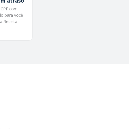
em atraso
u CPF com
do para você
 a Receita