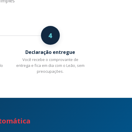
simples
4
Declaração entregue
Você recebe o comprovante de
do
entrega e fica em dia com o Leão, sem
preocupações.
tomática