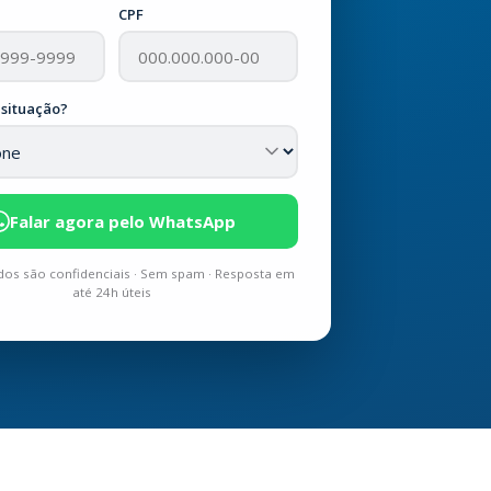
CPF
 situação?
Falar agora pelo WhatsApp
os são confidenciais · Sem spam · Resposta em
até 24h úteis